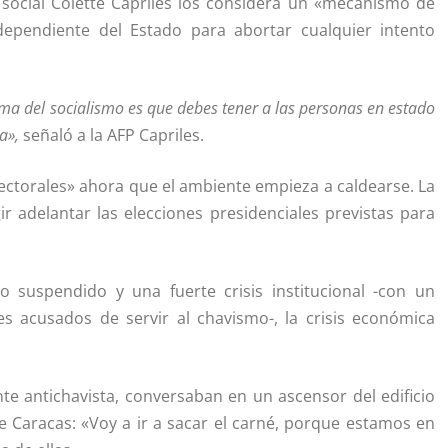
 social Colette Capriles los considera un «mecanismo de
ependiente del Estado para abortar cualquier intento
a del socialismo es que debes tener a las personas en estado
a»,
señaló a la AFP Capriles.
electorales» ahora que el ambiente empieza a caldearse. La
r adelantar las elecciones presidenciales previstas para
o suspendido y una fuerte crisis institucional -con un
s acusados de servir al chavismo-, la crisis económica
e antichavista, conversaban en un ascensor del edificio
 Caracas: «Voy a ir a sacar el carné, porque estamos en