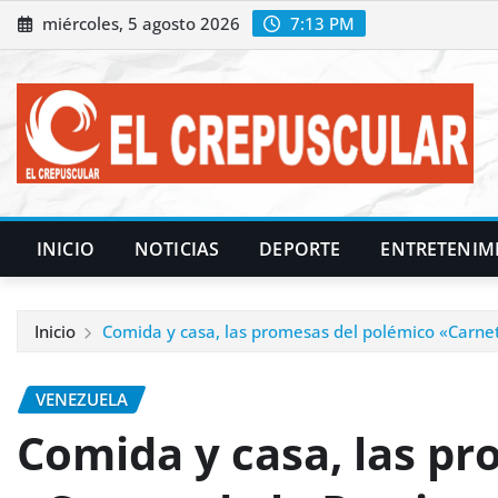
Saltar
miércoles, 5 agosto 2026
7:13 PM
al
contenido
INICIO
NOTICIAS
DEPORTE
ENTRETENIM
Inicio
Comida y casa, las promesas del polémico «Carnet
VENEZUELA
Comida y casa, las p