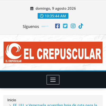
Saltar
domingo, 9 agosto 2026
al
contenido
10:35:46 AM
Síguenos
Inicio
EE. UU. y Venezuela acuerdan hoja de ruta para la