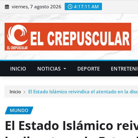
Saltar
viernes, 7 agosto 2026
4:17:12 AM
al
contenido
INICIO
NOTICIAS
DEPORTE
ENTRETEN
Inicio
El Estado Islámico reivindica el atentado en la di
MUNDO
El Estado Islámico rei