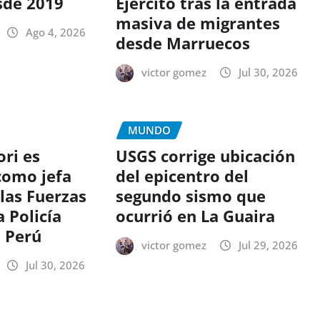
sde 2019
Ejército tras la entrada
masiva de migrantes
Ago 4, 2026
desde Marruecos
victor gomez
Jul 30, 2026
MUNDO
ri es
USGS corrige ubicación
como jefa
del epicentro del
las Fuerzas
segundo sismo que
 Policía
ocurrió en La Guaira
l Perú
victor gomez
Jul 29, 2026
Jul 30, 2026