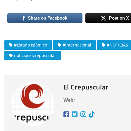
Share on Facebook
Post on X
#Estado Islámico
#internacional
#NOTICIAS
noticiaselcrepuscular
El Crepuscular
Web: