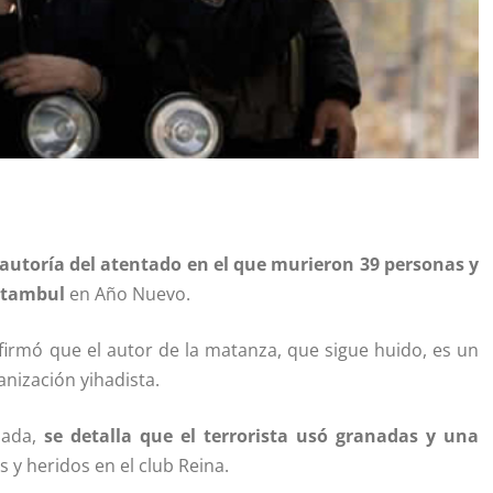
la autoría del atentado en el que murieron 39 personas y
Estambul
en Año Nuevo.
afirmó que el autor de la matanza, que sigue huido, es un
anización yihadista.
bada,
se detalla que el terrorista usó granadas y una
 y heridos en el club Reina.