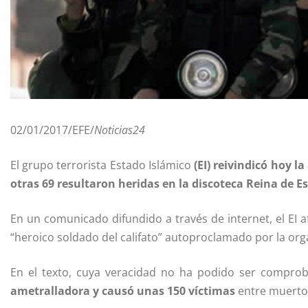
02/01/2017/EFE/
Noticias24
El grupo terrorista Estado Islámico
(EI) reivindicó hoy 
otras 69 resultaron heridas en la discoteca Reina de 
En un comunicado difundido a través de internet, el EI 
“heroico soldado del califato” autoproclamado por la org
En el texto, cuya veracidad no ha podido ser compro
ametralladora y causó unas 150 víctimas
entre muertos