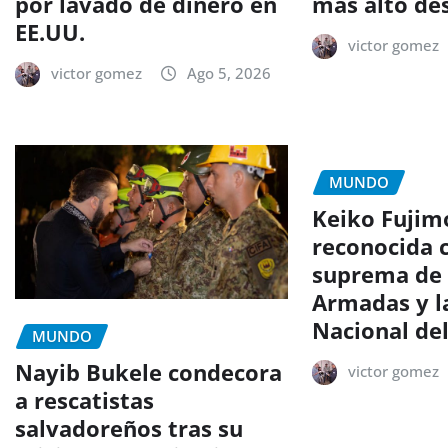
por lavado de dinero en
más alto de
EE.UU.
victor gomez
victor gomez
Ago 5, 2026
MUNDO
Keiko Fujimo
reconocida 
suprema de 
Armadas y la
Nacional de
MUNDO
Nayib Bukele condecora
victor gomez
a rescatistas
salvadoreños tras su