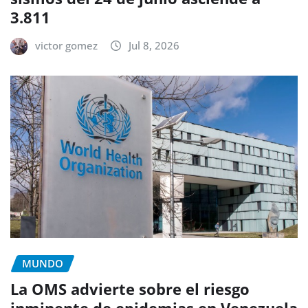
3.811
victor gomez
Jul 8, 2026
MUNDO
La OMS advierte sobre el riesgo
inminente de epidemias en Venezuela