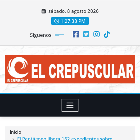
Saltar
sábado, 8 agosto 2026
al
contenido
1:27:41 PM
Síguenos
Inicio
El Pentágono libera 162 expedientes sobre