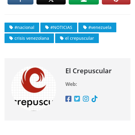
#nacional
#NOTICIAS
#venezuela
crisis venezolana
el crepuscular
El Crepuscular
Web: