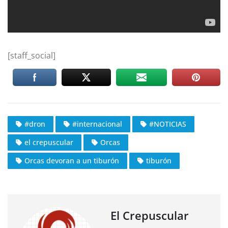
[staff_social]
#dron
#internacional
#NOTICIAS
el crepuscular
Orcas
Orcas devoran a un tiburón
tiburón
El Crepuscular