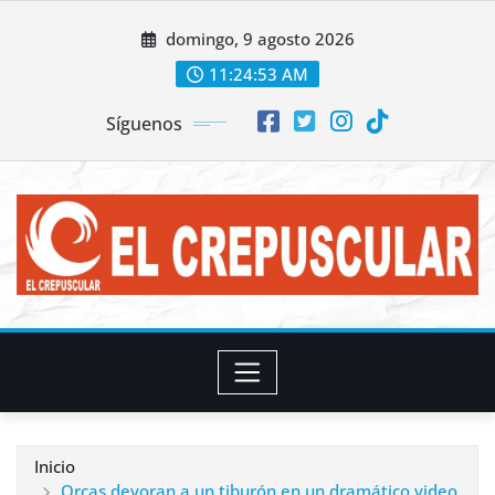
Saltar
domingo, 9 agosto 2026
al
contenido
11:24:56 AM
Síguenos
Inicio
Orcas devoran a un tiburón en un dramático video