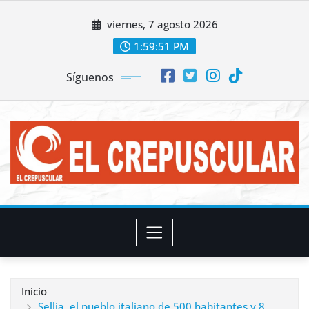
Saltar
viernes, 7 agosto 2026
al
contenido
1:59:52 PM
Síguenos
Inicio
Sellia, el pueblo italiano de 500 habitantes y 8