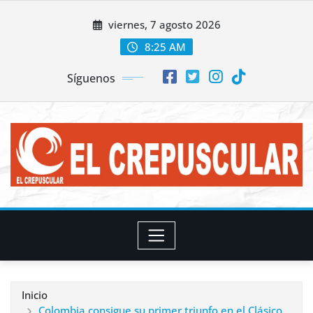
Saltar
viernes, 7 agosto 2026
al
contenido
8:25 AM
Síguenos
Inicio
Colombia consigue su primer triunfo en el Clásico