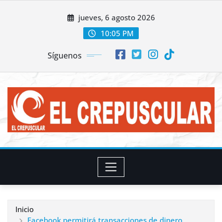
Saltar
jueves, 6 agosto 2026
al
contenido
10:05 PM
Síguenos
Inicio
Facebook permitirá transacciones de dinero