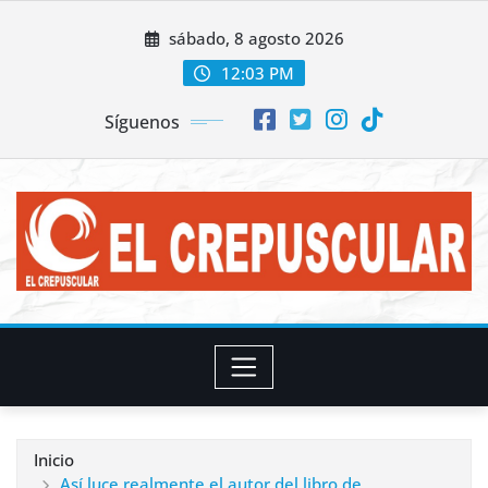
Saltar
sábado, 8 agosto 2026
al
contenido
12:03 PM
Síguenos
Inicio
Así luce realmente el autor del libro de