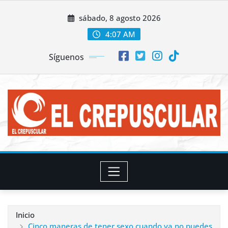
Saltar
sábado, 8 agosto 2026
al
contenido
4:07 AM
Síguenos
Inicio
Cinco maneras de tener sexo cuando ya no puedes