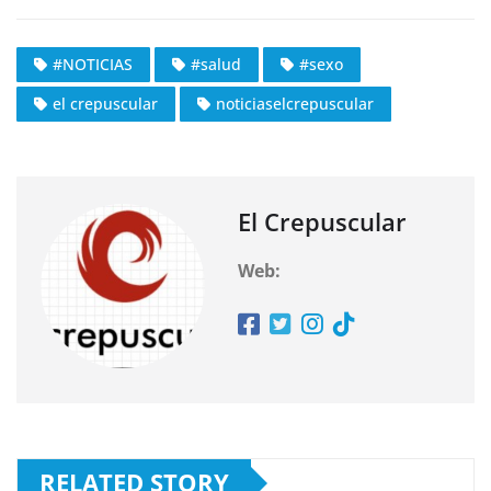
#NOTICIAS
#salud
#sexo
el crepuscular
noticiaselcrepuscular
El Crepuscular
Web:
RELATED STORY