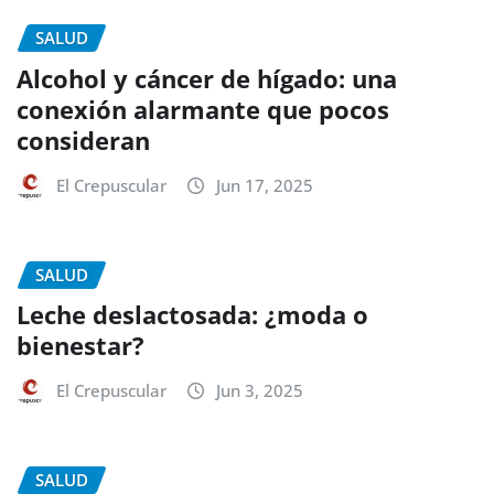
SALUD
Alcohol y cáncer de hígado: una
conexión alarmante que pocos
consideran
El Crepuscular
Jun 17, 2025
SALUD
Leche deslactosada: ¿moda o
bienestar?
El Crepuscular
Jun 3, 2025
SALUD