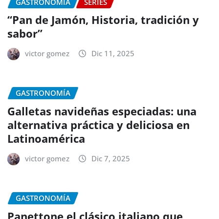
GASTRONOMÍA
SERIES
“Pan de Jamón, Historia, tradición y
sabor”
victor gomez
Dic 11, 2025
GASTRONOMÍA
Galletas navideñas especiadas: una
alternativa práctica y deliciosa en
Latinoamérica
victor gomez
Dic 7, 2025
GASTRONOMÍA
Panettone el clásico italiano que