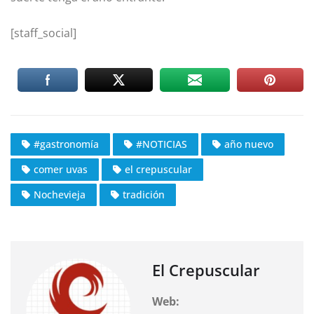
[staff_social]
#gastronomía
#NOTICIAS
año nuevo
comer uvas
el crepuscular
Nochevieja
tradición
El Crepuscular
Web: