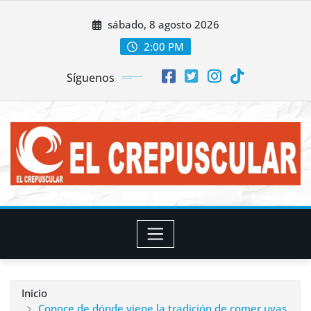
Saltar
sábado, 8 agosto 2026
al
contenido
2:00 PM
Síguenos
Inicio
Conoce de dónde viene la tradición de comer uvas