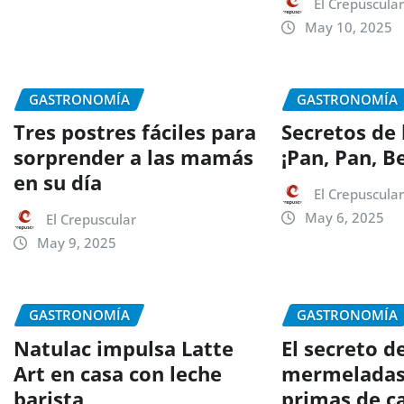
El Crepuscula
May 10, 2025
GASTRONOMÍA
GASTRONOMÍA
Tres postres fáciles para
Secretos de
sorprender a las mamás
¡Pan, Pan, B
en su día
El Crepuscula
May 6, 2025
El Crepuscular
May 9, 2025
GASTRONOMÍA
GASTRONOMÍA
Natulac impulsa Latte
El secreto de
Art en casa con leche
mermeladas
barista
primas de c