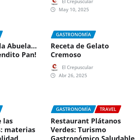
r
El Crepuscular
May 10, 2025
GASTRONOMÍA
 la Abuela…
Receta de Gelato
endito Pan!
Cremoso
r
El Crepuscular
Abr 26, 2025
GASTRONOMÍA
TRAVEL
 las
Restaurant Plátanos
: materias
Verdes: Turismo
alidad
Gastronómico Saludable