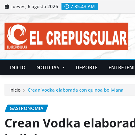
Saltar
jueves, 6 agosto 2026
7:35:44 AM
al
contenido
INICIO
NOTICIAS
DEPORTE
ENTRETEN
Inicio
Crean Vodka elaborada con quinoa boliviana
GASTRONOMÍA
Crean Vodka elabora