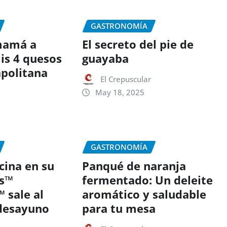
GASTRONOMÍA
mamá a
El secreto del pie de
lis 4 quesos
guayaba
apolitana
El Crepuscular
May 18, 2025
r
GASTRONOMÍA
ina en su
Panqué de naranja
os™
fermentado: Un deleite
sale al
aromático y saludable
 desayuno
para tu mesa