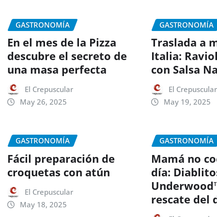
GASTRONOMÍA
GASTRONOMÍA
En el mes de la Pizza
Traslada a 
descubre el secreto de
Italia: Ravio
una masa perfecta
con Salsa N
El Crepuscular
El Crepuscula
May 26, 2025
May 19, 2025
GASTRONOMÍA
GASTRONOMÍA
Fácil preparación de
Mamá no coc
croquetas con atún
día: Diablit
Underwood™ 
El Crepuscular
rescate del
May 18, 2025