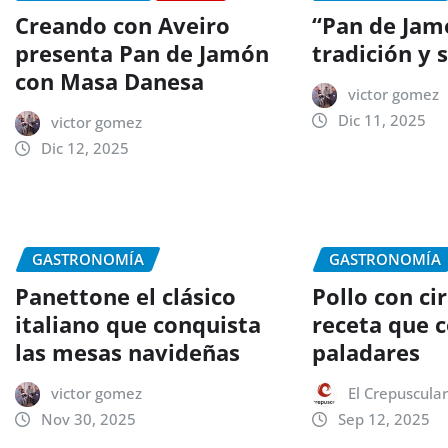
Creando con Aveiro
“Pan de Jamó
presenta Pan de Jamón
tradición y 
con Masa Danesa
victor gomez
Dic 11, 2025
victor gomez
Dic 12, 2025
GASTRONOMÍA
GASTRONOMÍA
Panettone el clásico
Pollo con ci
italiano que conquista
receta que 
las mesas navideñas
paladares
victor gomez
El Crepuscula
Nov 30, 2025
Sep 12, 2025