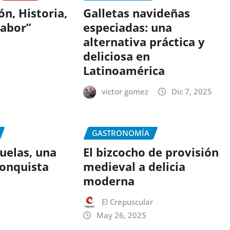
n, Historia,
Galletas navideñas
sabor”
especiadas: una
alternativa práctica y
deliciosa en
Latinoamérica
victor gomez
Dic 7, 2025
GASTRONOMÍA
ruelas, una
El bizcocho de provisión
conquista
medieval a delicia
moderna
r
El Crepuscular
May 26, 2025