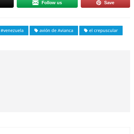
Follow us
Save
#venezuela
avión de Avianca
el crepuscular