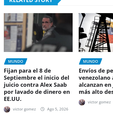
MUNDO
MUNDO
Fijan para el 8 de
Envíos de p
Septiembre el inicio del
venezolano 
juicio contra Alex Saab
alcanzan en 
por lavado de dinero en
más alto de
EE.UU.
victor gomez
victor gomez
Ago 5, 2026