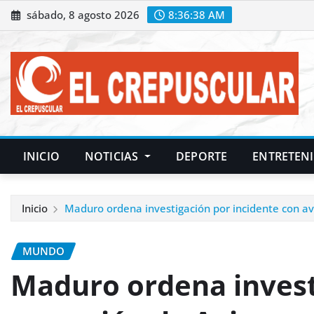
Saltar
sábado, 8 agosto 2026
8:36:39 AM
al
contenido
INICIO
NOTICIAS
DEPORTE
ENTRETEN
Inicio
Maduro ordena investigación por incidente con av
MUNDO
Maduro ordena invest