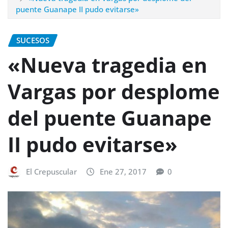
puente Guanape II pudo evitarse»
SUCESOS
«Nueva tragedia en
Vargas por desplome
del puente Guanape
II pudo evitarse»
El Crepuscular
Ene 27, 2017
0