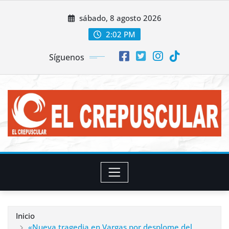
Saltar
sábado, 8 agosto 2026
al
contenido
2:02 PM
Síguenos
Inicio
«Nueva tragedia en Vargas por desplome del