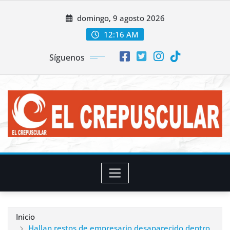
Saltar
domingo, 9 agosto 2026
al
contenido
12:16 AM
Síguenos
Inicio
Hallan restos de empresario desaparecido dentro