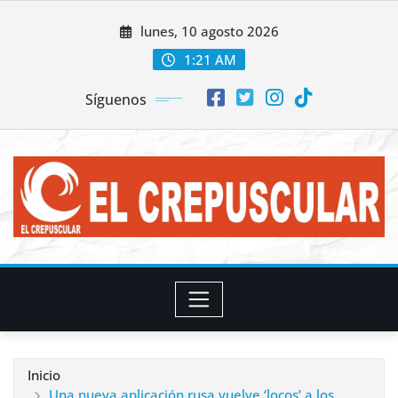
Saltar
lunes, 10 agosto 2026
al
contenido
1:21 AM
Síguenos
Inicio
Una nueva aplicación rusa vuelve ‘locos’ a los