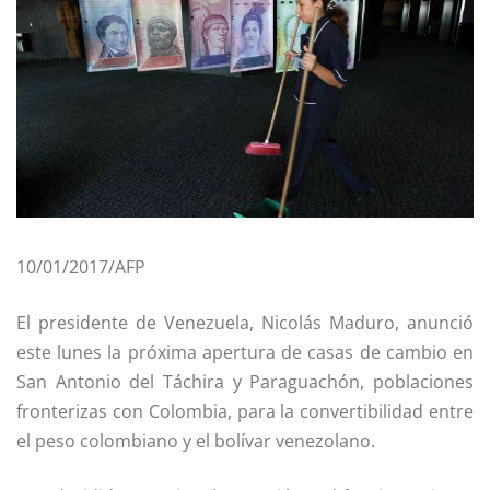
10/01/2017/AFP
El presidente de Venezuela, Nicolás Maduro, anunció
este lunes la próxima apertura de casas de cambio en
San Antonio del Táchira y Paraguachón, poblaciones
fronterizas con Colombia, para la convertibilidad entre
el peso colombiano y el bolívar venezolano.