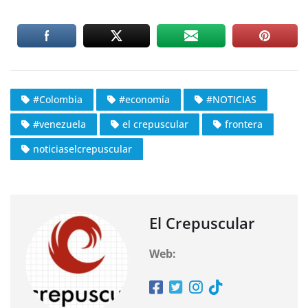
#Colombia
#economía
#NOTICIAS
#venezuela
el crepuscular
frontera
noticiaselcrepuscular
El Crepuscular
Web: