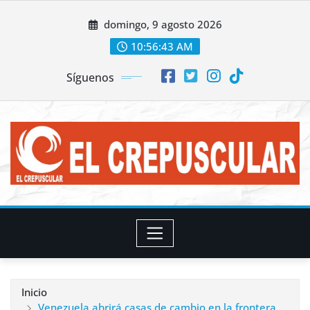
Saltar
domingo, 9 agosto 2026
al
contenido
10:56:44 AM
Síguenos
Inicio
Venezuela abrirá casas de cambio en la frontera