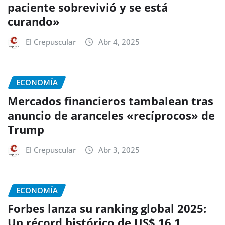
paciente sobrevivió y se está
curando»
El Crepuscular
Abr 4, 2025
ECONOMÍA
Mercados financieros tambalean tras
anuncio de aranceles «recíprocos» de
Trump
El Crepuscular
Abr 3, 2025
ECONOMÍA
Forbes lanza su ranking global 2025:
Un récord histórico de US$ 16,1