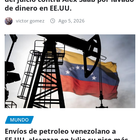
de dinero en EE.UU.
victor gomez
Ago 5, 2026
MUNDO
Envíos de petroleo venezolano a
EE.UU. alcanzan en Julio su pico más