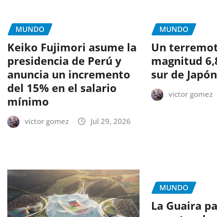
MUNDO
MUNDO
Keiko Fujimori asume la
Un terremo
presidencia de Perú y
magnitud 6,
anuncia un incremento
sur de Japó
del 15% en el salario
victor gomez
mínimo
victor gomez
Jul 29, 2026
MUNDO
La Guaira pa