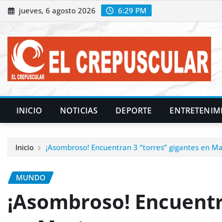
Saltar
jueves, 6 agosto 2026
6:29 PM
al
contenido
INICIO
NOTICIAS
DEPORTE
ENTRETENIM
Inicio
¡Asombroso! Encuentran 3 “torres” gigantes en M
MUNDO
¡Asombroso! Encuentr