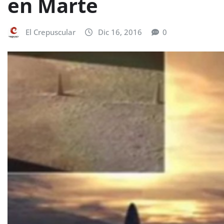
en Marte
El Crepuscular
Dic 16, 2016
0