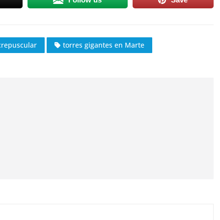
crepuscular
torres gigantes en Marte