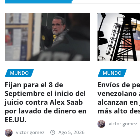
MUNDO
MUNDO
Fijan para el 8 de
Envíos de p
Septiembre el inicio del
venezolano 
juicio contra Alex Saab
alcanzan en 
por lavado de dinero en
más alto de
EE.UU.
victor gomez
victor gomez
Ago 5, 2026