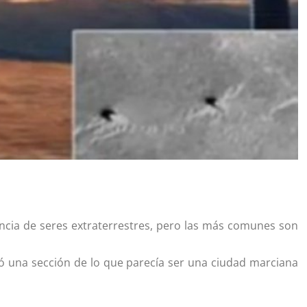
tencia de seres extraterrestres, pero las más comunes son
fió una sección de lo que parecía ser una ciudad marciana