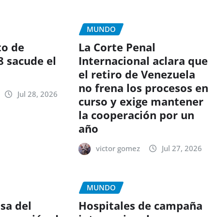
MUNDO
to de
La Corte Penal
8 sacude el
Internacional aclara que
n
el retiro de Venezuela
no frena los procesos en
Jul 28, 2026
curso y exige mantener
la cooperación por un
año
victor gomez
Jul 27, 2026
MUNDO
sa del
Hospitales de campaña