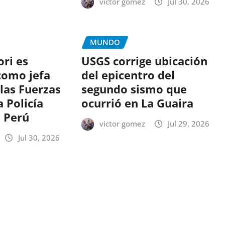
victor gomez
Jul 30, 2026
MUNDO
ri es
USGS corrige ubicación
como jefa
del epicentro del
las Fuerzas
segundo sismo que
 Policía
ocurrió en La Guaira
l Perú
victor gomez
Jul 29, 2026
Jul 30, 2026