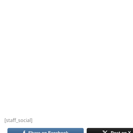
[staff_social]
Share on Facebook
Post on X