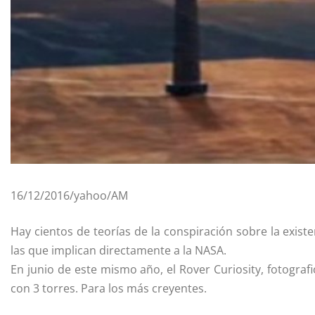
16/12/2016/yahoo/AM
Hay cientos de teorías de la conspiración sobre la exis
las que implican directamente a la NASA.
En junio de este mismo año, el Rover Curiosity, fotogra
con 3 torres. Para los más creyentes.