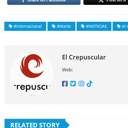
#internacional
#Marte
#NOTICIAS
el 
El Crepuscular
Web:
RELATED STORY