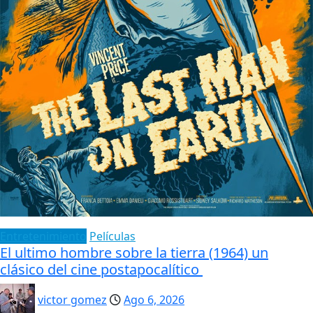
Entretenimiento
Películas
El ultimo hombre sobre la tierra (1964) un
clásico del cine postapocalítico
victor gomez
Ago 6, 2026