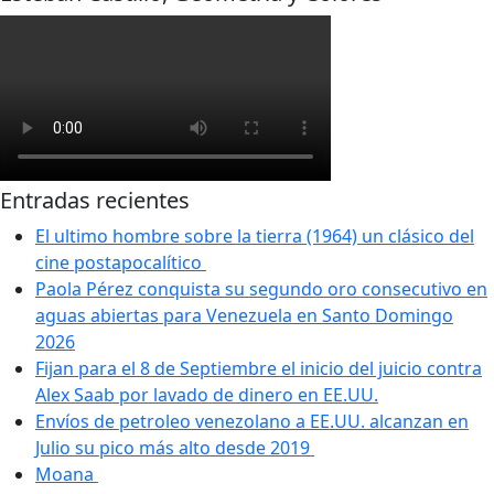
Entradas recientes
El ultimo hombre sobre la tierra (1964) un clásico del
cine postapocalítico
Paola Pérez conquista su segundo oro consecutivo en
aguas abiertas para Venezuela en Santo Domingo
2026
Fijan para el 8 de Septiembre el inicio del juicio contra
Alex Saab por lavado de dinero en EE.UU.
Envíos de petroleo venezolano a EE.UU. alcanzan en
Julio su pico más alto desde 2019
Moana