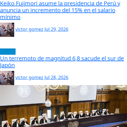
Keiko Fujimori asume la presidencia de Perú y
anuncia un incremento del 15% en el salario
mínimo
victor gomez
Jul 29, 2026
Mundo
Un terremoto de magnitud 6,8 sacude el sur de
Japón
victor gomez
Jul 28, 2026