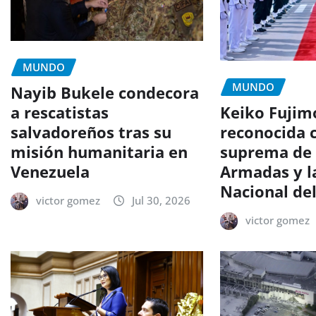
MUNDO
MUNDO
Nayib Bukele condecora
Keiko Fujimo
a rescatistas
reconocida 
salvadoreños tras su
suprema de 
misión humanitaria en
Armadas y la
Venezuela
Nacional de
victor gomez
Jul 30, 2026
victor gomez