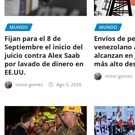
MUNDO
MUNDO
Fijan para el 8 de
Envíos de p
Septiembre el inicio del
venezolano 
juicio contra Alex Saab
alcanzan en 
por lavado de dinero en
más alto de
EE.UU.
victor gomez
victor gomez
Ago 5, 2026