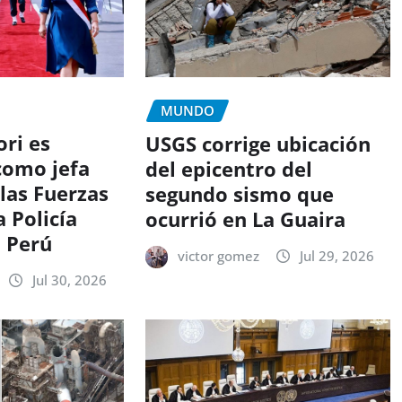
MUNDO
ri es
USGS corrige ubicación
como jefa
del epicentro del
las Fuerzas
segundo sismo que
 Policía
ocurrió en La Guaira
l Perú
victor gomez
Jul 29, 2026
Jul 30, 2026