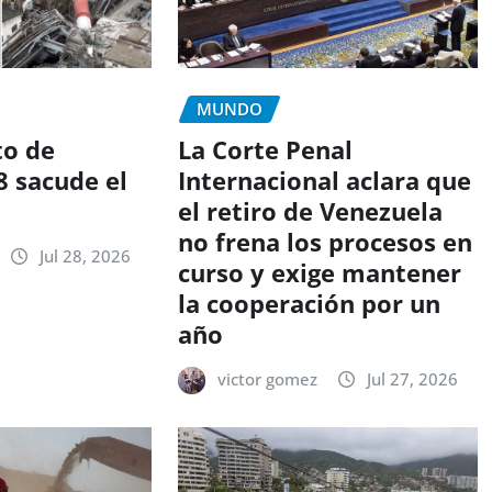
MUNDO
to de
La Corte Penal
8 sacude el
Internacional aclara que
n
el retiro de Venezuela
no frena los procesos en
Jul 28, 2026
curso y exige mantener
la cooperación por un
año
victor gomez
Jul 27, 2026