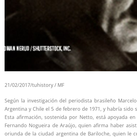
21/02/2017/tuhistory / MF
Según la investigación del periodista brasileño Marcel
Argentina y Chile el 5 de febrero de 1971, y habría sid
Esta afirmación, sostenida por Netto, está apoyada en
Fernando Nogueira de Araújo, quien afirma haber asisti
oriunda de la ciudad argentina de Bariloche, quien le 