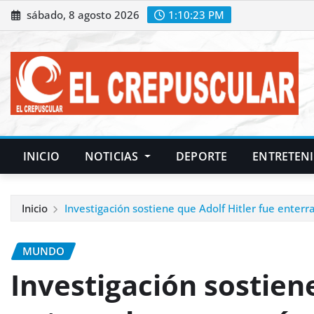
Saltar
sábado, 8 agosto 2026
1:10:25 PM
al
contenido
INICIO
NOTICIAS
DEPORTE
ENTRETEN
Inicio
Investigación sostiene que Adolf Hitler fue enter
MUNDO
Investigación sostiene