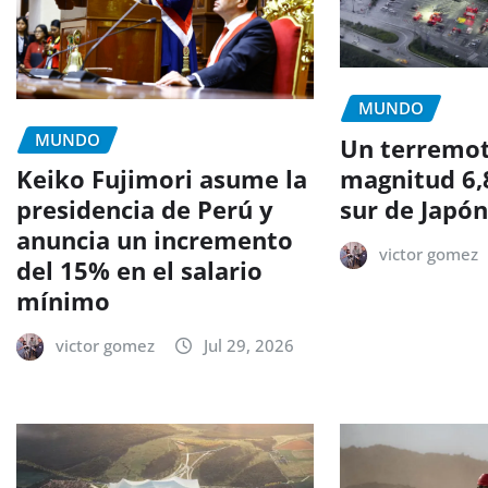
MUNDO
MUNDO
Un terremo
magnitud 6,
Keiko Fujimori asume la
sur de Japó
presidencia de Perú y
anuncia un incremento
victor gomez
del 15% en el salario
mínimo
victor gomez
Jul 29, 2026