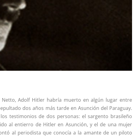
o Netto, Adolf Hitler habría muerto en algún lugar entre
o sepultado dos años más tarde en Asunción del Paraguay.
 los testimonios de dos personas: el sargento brasileño
do al entierro de Hitler en Asunción, y el de una mujer
contó al periodista que conocía a la amante de un piloto