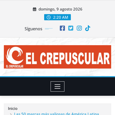
Saltar
domingo, 9 agosto 2026
al
contenido
2:20 AM
Síguenos
Inicio
Las 50 marcas más valiosas de América Latina