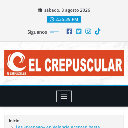
Saltar
sábado, 8 agosto 2026
al
contenido
2:35:41 PM
Síguenos
Inicio
Las «prepago» en Valencia aceptan hasta