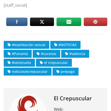
[staff_social]
#explotación sexual
#NOTICIAS
#Panamá
#sucesos
#valencia
#venezuela
el crepuscular
noticiaselcrepuscular
prepago
El Crepuscular
Web: