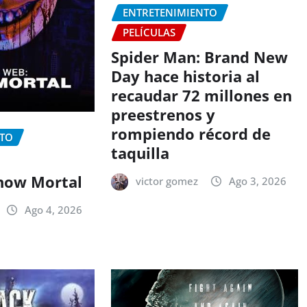
ENTRETENIMIENTO
PELÍCULAS
Spider Man: Brand New
Day hace historia al
recaudar 72 millones en
preestrenos y
rompiendo récord de
NTO
taquilla
how Mortal
victor gomez
Ago 3, 2026
Ago 4, 2026