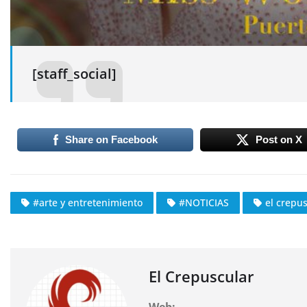
[staff_social]
Share on Facebook
Post on X
#arte y entretenimiento
#NOTICIAS
el crepu
El Crepuscular