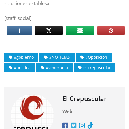
soluciones estables».
[staff_social]
#gobierno
#NOTICIAS
#Oposición
#politica
#venezuela
el crepuscular
El Crepuscular
Web: