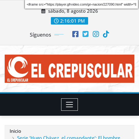
Saltar
sábado, 8 agosto 2026
al
contenido
2:16:03 PM
Síguenos
Inicio
Serie ‘Hugo Chávez, el comandante’: El hombre