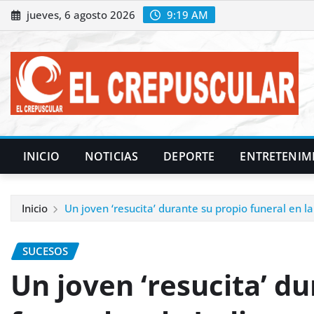
Saltar
jueves, 6 agosto 2026
9:19 AM
al
contenido
INICIO
NOTICIAS
DEPORTE
ENTRETENIM
Inicio
Un joven ‘resucita’ durante su propio funeral en la
SUCESOS
Un joven ‘resucita’ d