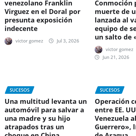
venezolano Franklin
Conmoción p
Virguez en el Doral por
muerte de u
presunta exposición
lanzada al v
indecente
equipo de s
un salto de
victor gomez
Jul 3, 2026
victor gomez
Jun 21, 2026
SUCESOS
SUCESOS
Una multitud levanta un
Operación c
automóvil para salvar a
entre EE. UU
una madre y su hijo
Venezuela a
atrapados tras un
Guerrero», l
choque en China
de Aragua