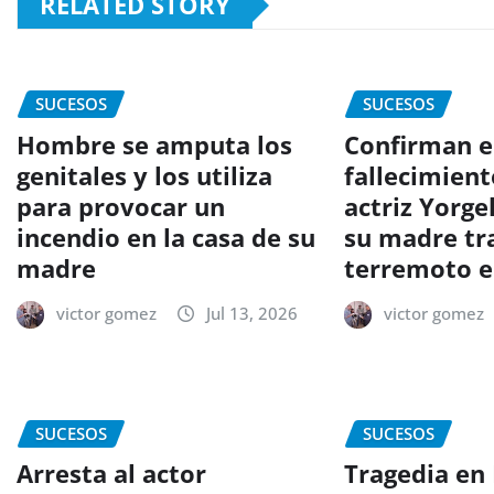
RELATED STORY
SUCESOS
SUCESOS
Hombre se amputa los
Confirman e
genitales y los utiliza
fallecimient
para provocar un
actriz Yorge
incendio en la casa de su
su madre tra
madre
terremoto e
victor gomez
Jul 13, 2026
victor gomez
SUCESOS
SUCESOS
Arresta al actor
Tragedia en 