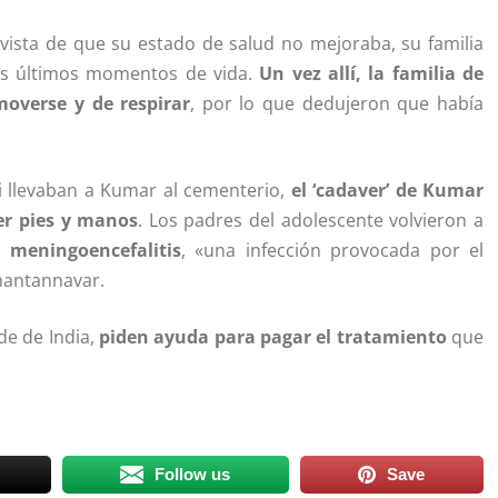
a vista de que su estado de salud no mejoraba, su familia
sus últimos momentos de vida.
Un vez allí, la familia de
overse y de respirar
, por lo que dedujeron que había
i llevaban a Kumar al cementerio,
el ‘cadaver’ de Kumar
er pies y manos
. Los padres del adolescente volvieron a
có
meningoencefalitis
, «una infección provocada por el
hantannavar.
de de India,
piden ayuda para pagar el tratamiento
que
Follow us
Save