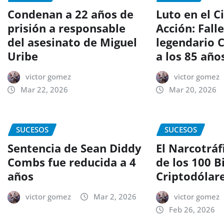
Condenan a 22 años de
Luto en el C
prisión a responsable
Acción: Falle
del asesinato de Miguel
legendario 
Uribe
a los 85 año
victor gomez
victor gomez
Mar 22, 2026
Mar 20, 2026
SUCESOS
SUCESOS
Sentencia de Sean Diddy
El Narcotráf
Combs fue reducida a 4
de los 100 B
años
Criptodólar
victor gomez
Mar 2, 2026
victor gomez
Feb 26, 2026