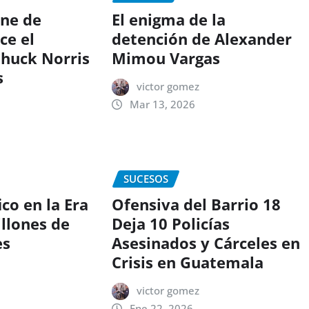
ine de
El enigma de la
ce el
detención de Alexander
Chuck Norris
Mimou Vargas
s
victor gomez
Mar 13, 2026
SUCESOS
ico en la Era
Ofensiva del Barrio 18
illones de
Deja 10 Policías
es
Asesinados y Cárceles en
Crisis en Guatemala
victor gomez
Ene 22, 2026