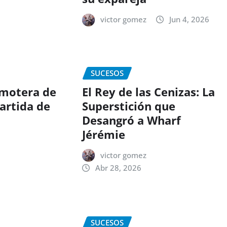
victor gomez
Jun 4, 2026
SUCESOS
motera de
El Rey de las Cenizas: La
partida de
Superstición que
Desangró a Wharf
Jérémie
victor gomez
Abr 28, 2026
SUCESOS