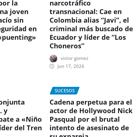
or la
narcotráfico
na joven
transnacional: Cae en
acío sin
Colombia alias “Javi”, el
eguridad en
criminal más buscado de
 «puenting»
Ecuador y líder de “Los
Choneros”
victor gomez
Jun 17, 2026
SUCESOS
onjunta
Cadena perpetua para el
. y
actor de Hollywood Nick
bate a «Niño
Pasqual por el brutal
íder del Tren
intento de asesinato de
su expareja