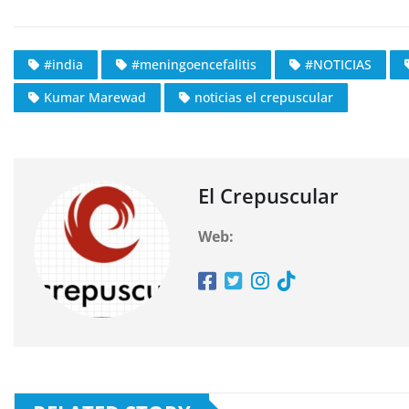
#india
#meningoencefalitis
#NOTICIAS
Kumar Marewad
noticias el crepuscular
El Crepuscular
Web: