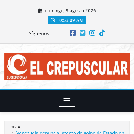
Saltar
domingo, 9 agosto 2026
al
contenido
10:53:11 AM
Síguenos
Inicio
Venezuela denuncia intento de golpe de Estado en