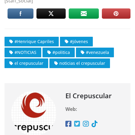
[staff_social]
#Henrique Capriles
#jóvenes
#NOTICIAS
#politica
#venezuela
el crepuscular
noticias el crepuscular
El Crepuscular
Web: