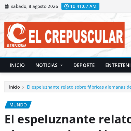
Saltar
sábado, 8 agosto 2026
10:41:08 AM
al
contenido
INICIO
NOTICIAS
DEPORTE
ENTRETEN
Inicio
El espeluznante relato sobre fábricas alemanas de
MUNDO
El espeluznante relat