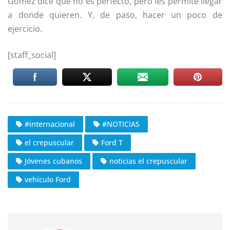
Gómez dice que no es perfecto, pero les permite llegar
a donde quieren. Y, de paso, hacer un poco de
ejercicio.
[staff_social]
#internacional
#NOTICIAS
el crepuscular
Ford T
Jóvenes cubanos
noticias el crepuscular
vehículo Ford