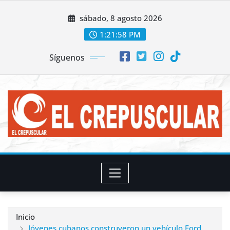
Saltar
sábado, 8 agosto 2026
al
contenido
1:22:00 PM
Síguenos
Inicio
Jóvenes cubanos construyeron un vehículo Ford