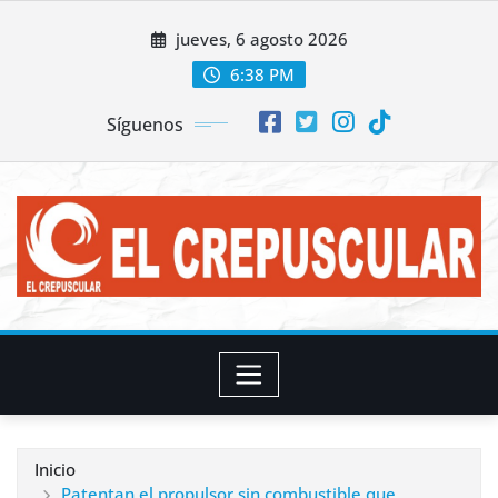
Saltar
jueves, 6 agosto 2026
al
contenido
6:38 PM
Síguenos
Inicio
Patentan el propulsor sin combustible que