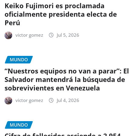
Keiko Fujimori es proclamada
oficialmente presidenta electa de
Perú
victor gomez
Jul 5, 2026
MUNDO
“Nuestros equipos no van a parar”: El
Salvador mantendrá la búsqueda de
sobrevivientes en Venezuela
victor gomez
Jul 4, 2026
MUNDO
Cifra de fallecidos asciende a 2.954