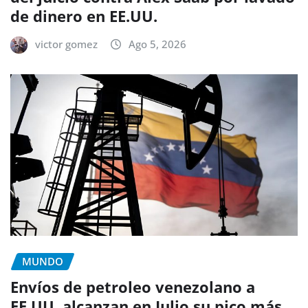
de dinero en EE.UU.
victor gomez
Ago 5, 2026
MUNDO
Envíos de petroleo venezolano a
EE.UU. alcanzan en Julio su pico más