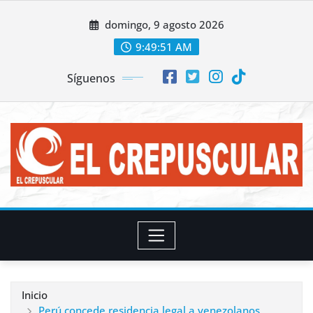
Saltar
domingo, 9 agosto 2026
al
contenido
9:49:53 AM
Síguenos
Inicio
Perú concede residencia legal a venezolanos