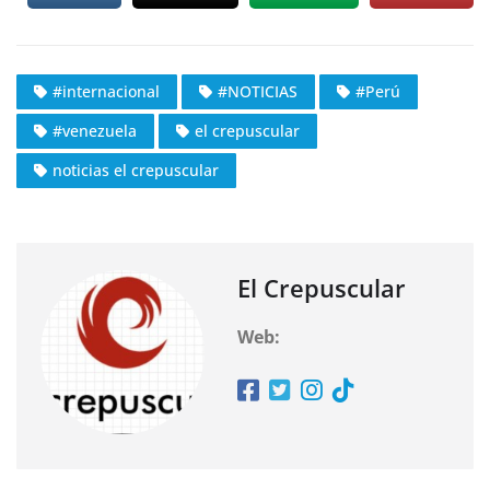
#internacional
#NOTICIAS
#Perú
#venezuela
el crepuscular
noticias el crepuscular
El Crepuscular
Web: