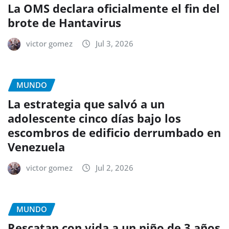
La OMS declara oficialmente el fin del
brote de Hantavirus
victor gomez
Jul 3, 2026
MUNDO
La estrategia que salvó a un
adolescente cinco días bajo los
escombros de edificio derrumbado en
Venezuela
victor gomez
Jul 2, 2026
MUNDO
Rescatan con vida a un niño de 3 años