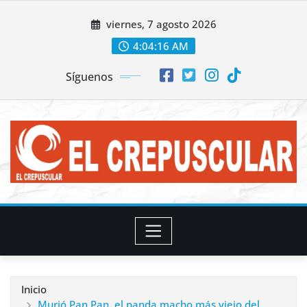
Saltar
viernes, 7 agosto 2026
al
contenido
4:04:18 AM
Síguenos
Inicio
Murió Pan Pan, el panda macho más viejo del