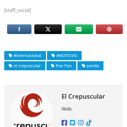
[staff_social]
#internacional
#NOTICIAS
el crepuscular
Pan Pan
panda
El Crepuscular
Web: