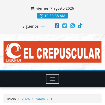
Saltar
viernes, 7 agosto 2026
al
contenido
10:30:39 AM
Síguenos
Inicio
2026
mayo
15