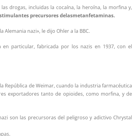
las drogas, incluidas la cocaína, la heroína, la morfina y,
estimulantes precursores de
l
as
metanfetaminas
.
a Alemania nazi», le dijo Ohler a la BBC.
en particular, fabricada por los nazis en 1937, con el
 la República de Weimar, cuando la industria farmacéutica
res exportadores tanto de opioides, como morfina, y de
zi son las precursoras del peligroso y adictivo Chrystal
apas.