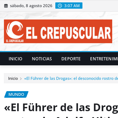
Saltar
sábado, 8 agosto 2026
3:07 AM
al
contenido
INICIO
NOTICIAS
DEPORTE
ENTRETENIM
Inicio
«El Führer de las Drogas»: el desconocido rostro
MUNDO
«El Führer de las Dro