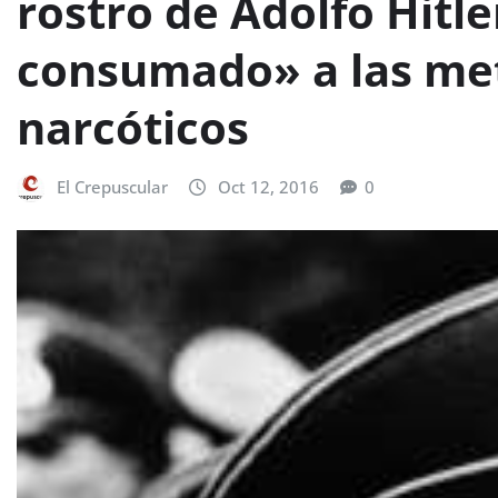
rostro de Adolfo Hitl
consumado» a las me
narcóticos
El Crepuscular
Oct 12, 2016
0