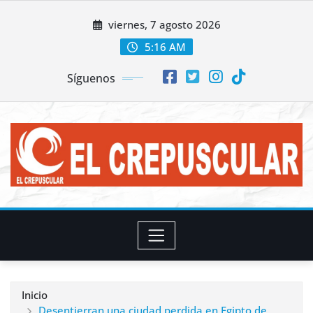
Saltar
viernes, 7 agosto 2026
al
contenido
5:16 AM
Síguenos
Inicio
Desentierran una ciudad perdida en Egipto de