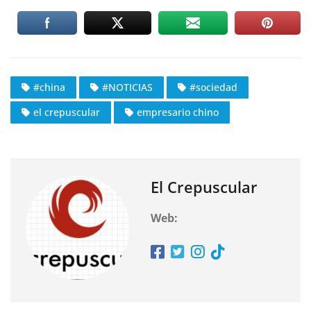
#china
#NOTICIAS
#sociedad
el crepuscular
empresario chino
El Crepuscular
Web: