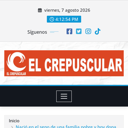
Saltar
viernes, 7 agosto 2026
al
contenido
4:12:55 PM
Síguenos
Inicio
Nació en el seno de una familia pobre y hoy dona