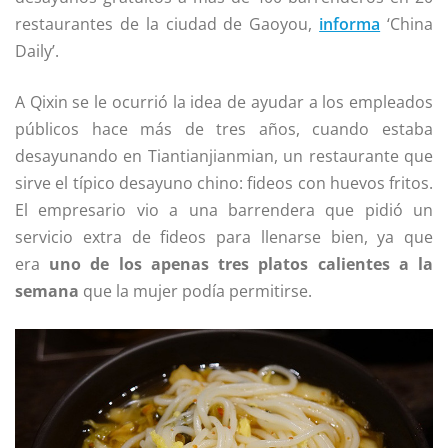
restaurantes de la ciudad de Gaoyou,
informa
‘China
Daily’.
A Qixin se le ocurrió la idea de ayudar a los empleados
públicos hace más de tres años, cuando estaba
desayunando en Tiantianjianmian, un restaurante que
sirve el típico desayuno chino: fideos con huevos fritos.
El empresario vio a una barrendera que pidió un
servicio extra de fideos para llenarse bien, ya que
era
uno de los apenas tres platos calientes a la
semana
que la mujer podía permitirse.