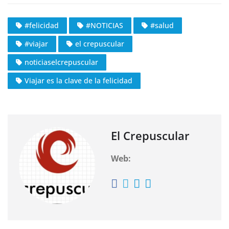
#felicidad
#NOTICIAS
#salud
#viajar
el crepuscular
noticiaselcrepuscular
Viajar es la clave de la felicidad
El Crepuscular
Web: